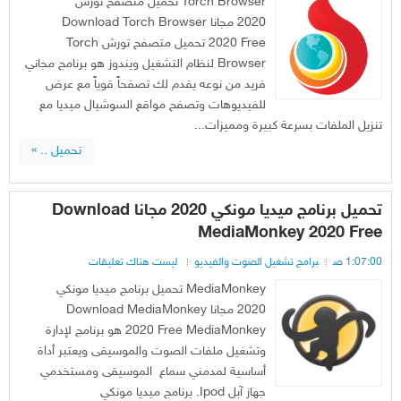
Torch Browser تحميل متصفح تورش
2020 مجانا Download Torch Browser
2020 Free تحميل متصفح تورش Torch
Browser لنظام التشغيل ويندوز هو برنامج مجاني
فريد من نوعه يقدم لك تصفحاً قوياً مع عرض
للفيديوهات وتصفح مواقع السوشيال ميديا مع
تنزيل الملفات بسرعة كبيرة ومميزات...
تحميل .. »
تحميل برنامج ميديا مونكي 2020 مجانا Download
MediaMonkey 2020 Free
1:07:00 ص
برامج تشغيل الصوت والفيديو
ليست هناك تعليقات
MediaMonkey تحميل برنامج ميديا مونكي
2020 مجانا Download MediaMonkey
2020 Free MediaMonkey هو برنامج لإدارة
وتشغيل ملفات الصوت والموسيقى ويعتبر أداة
أساسية لمدمني سماع الموسيقى ومستخدمي
جهاز آبل Ipod. برنامج ميديا مونكي