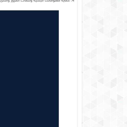
4. حماية معلوماتك البنكية وكلمات المرور والتنزيلات من المتطفلين.