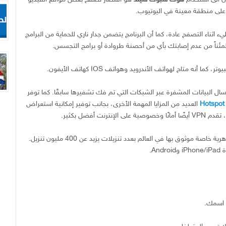
على منطقة معينة في اليوتيوب.
يء اثناء التصفح عادة، كما أن البرنامج يتضمن جدار ناري للحماية من البرامج
ئناً من عدم إصابتك بأي من أحصنة طروادة أو برامج التجسس.
 أنه متاح لهواتف الأندرويد وهواتف IOS كهاتف الأيفون.
رسال البيانات المشفرة عبر الشبكات التي تم فك تشفيرها سابقًا. كما توفر
Hotspot
العديد من المزايا المهمة الأخرى، بجانب توفير إمكانية استعراض
 أفضل بكثير.
أكثر شبكة ظاهرية خاصة موثوق بها في العالم بعدد تنزيلات يزيد عن 400 مليون تنزيل.