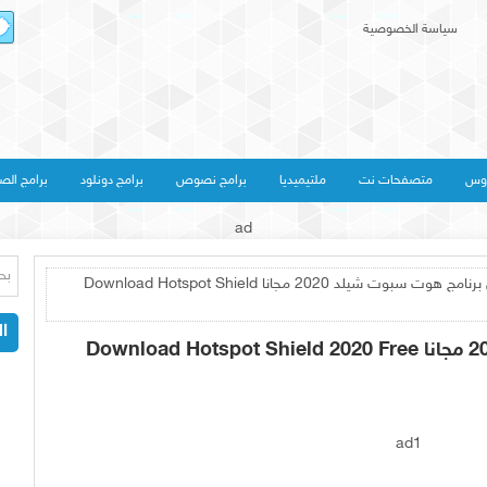
سياسة الخصوصية
روس
متصفحات نت
ملتيميديا
برامج نصوص
برامج دونلود
برامج الص
ad
» تحميل برنامج هوت سبوت شيلد 2020 مجانا Download Hotspot Shield
ال
ad1