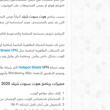
كموقع هولو او بعض الفيديوهات على اليوتيوب 
يسبب برنامج
هوت سبوت شيلد
أحياناً بعض البط
التي قد تضر بالمستخدم، فعند استخدامه كن مطم
البرنامج متوفر بنسختيه المجانية والمدفوعة للكمبيوتر، كما
تتيح لك تقنية الشبكة الظاهرية الخاصة إمكانية إ
لك الشبكات الظاهرية الخاصة مثل
 Shield VPN
الويب بشكل خاص وآمن. ومقارنة بأي وكيل ويب، تقدم VPN أيضًا أمانًا وخصوصية على الإنترنت
وتعد شبكة
VPN
Hotspot Shield
ويتوفر التطبيق لأنظمة Mac وWindows وأجهزة iPhone/iPad وAndroid.
مميزات برنامج هوت سبوت شيلد
2020
1. إلغاء حظر مواقع الويب.
2. الاستمتاع باستعراض الويب بدون الإفصاح عن اسمك.
3. الحصول على أمان كامل لشبكة Wi-Fi.