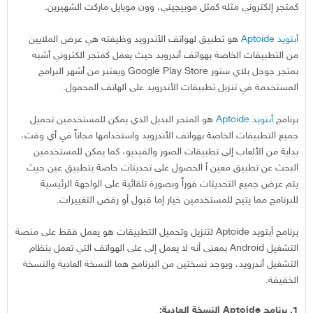
كمتجر إلكتروني مثله كمثل موبيجيني، وون موبايل ماركت الشهيرين.
أبتويد
Aptoide
هو تطبيق لهواتف الأندرويد وظيفته هي عرض الملايين
من التطبيقات الخاصة بهواتف أندرويد حيث يعمل كمتجر الكتروني أشبه
بمتجر جوجل بلاي ستور Google Play Store ويعتبر من أشهر البرامج
المستخدمة في تنزيل تطبيقات الأندرويد على الهاتف المحمول.
برنامج
أبتويد
Aptoide
هو المتجر البديل الذي يمكن للمستخدمين تحميل
جميع التطبيقات الخاصة بهواتف الأندرويد واستخدامها مجاناً في أي وقت،
بداية من الألعاب إلى تطبيقات الصور والفيديو، كما يمكن للمستخدمين
البحث عن تطبيق معين أ الحصول على تحديثات خاصة بتطبيق عين حيث
يتم عرض جميع التحديثات فوراً وبصورة تلقائية على الواجهة الرئيسية
للبرنامج مما يتيح للمستخدمين خيار إما قبول أو رفض التغييرات.
برنامج أبتويد Aptoide لتنزيل وتحميل التطبيقات هو يعمل فقط على منصة
التشغيل Android بمعنى أنه لا يعمل إلى على الهواتف التي تعمل بنظام
التشغيل أندرويد، ويوجد نسختين من البرنامج هما النسخة العادية والنسخة
الخفيفة.
1. برنامج Aptoide النسخة العادية: