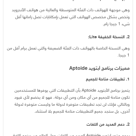
وهي موجهة للهواتف ذات الفئة المتوسطة والعالية من هواتف الأندرويد
وتخص بشكل مخصص الهواتف التي تعمل بإمكانايات تصل راماتها أقل
شيء 1 جيجا رام.
2. النسخة الخفيفة Lite:
وهي النسخة الخاصة بالهواتف ذات الفئة الضعيفة والتي تعمل برام أقل من
1 جيجا.
مميزات برنامج أبتويد Aptoide
1. تطبيقات متاحة للجميع
يتميز برنامج الأبتويد Aptoide بأن التطبيقات التي يوفرها للمستخدمين
تكون متاحة للجميع من أي مكان ومن أي دولة، فهو لا يخضع لأي قيود
وبالتالي فإنك لن تجد تطبيقات متوفرة لدولة ما وليست متوفرة لدولة
أخرى، بل ستجد جميع التطبيقات متاحة للجميع بلا استثناء.
2. دعم العديد من اللغات
يدعم متجر ابتويد Aptoide العديد من اللغات حول العالم من بينهم اللغة