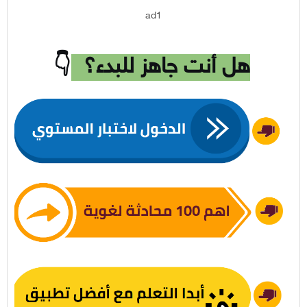
ad1
هل أنت جاهز للبدء؟
👇