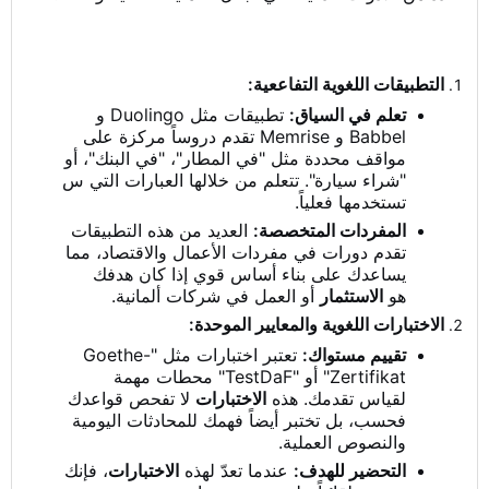
التطبيقات اللغوية التفاععية:
تعلم في السياق:
تطبيقات مثل Duolingo و
Babbel و Memrise تقدم دروساً مركزة على
مواقف محددة مثل "في المطار"، "في البنك"، أو
"شراء سيارة". تتعلم من خلالها العبارات التي س
تستخدمها فعلياً.
المفردات المتخصصة:
العديد من هذه التطبيقات
تقدم دورات في مفردات الأعمال والاقتصاد، مما
يساعدك على بناء أساس قوي إذا كان هدفك
هو
الاستثمار
أو العمل في شركات ألمانية.
الاختبارات اللغوية والمعايير الموحدة:
تقييم مستواك:
تعتبر اختبارات مثل "Goethe-
Zertifikat" أو "TestDaF" محطات مهمة
لقياس تقدمك. هذه
الاختبارات
لا تفحص قواعدك
فحسب، بل تختبر أيضاً فهمك للمحادثات اليومية
والنصوص العملية.
التحضير للهدف:
عندما تعدّ لهذه
الاختبارات
، فإنك