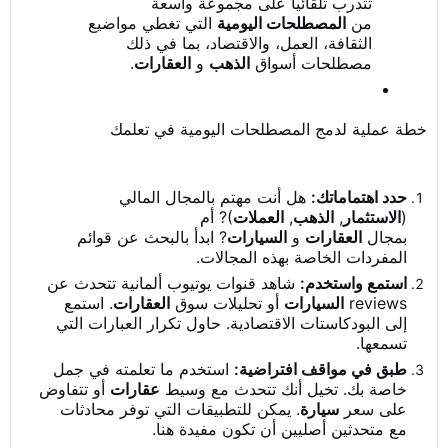
تتدرب تلقائياً على مجموعة واسعة
من
المصطلحات اليومية
التي تغطي مواضيع
الثقافة، العمل، والاقتصاد، بما في ذلك
مصطلحات أسواق
الذهب
و
العقارات
.
خطة عملية لدمج المصطلحات اليومية في تعلمك
حدد اهتماماتك:
هل أنت مهتم بالمجال المالي
(
الاستثمار
,
الذهب
,
العملات
)? أم
بمجال
العقارات
و
السيارات
? ابدأ بالبحث عن قوائم
المفردات الخاصة بهذه المجالات.
استمع واستخدم:
شاهد قنوات يوتيوب ألمانية تتحدث عن
reviews
السيارات
أو تحليلات سوق
العقارات
. استمع
إلى البودكاستات الاقتصادية. حاول تكرار العبارات التي
تسمعها.
طبق في مواقف افتراضية:
استخدم ما تعلمته في جمل
خاصة بك. تخيل أنك تتحدث مع وسيط
عقارات
أو تتفاوض
على سعر
سيارة
. يمكن للتطبيقات التي توفر محادثات
مع متحدثين أصليين أن تكون مفيدة هنا.