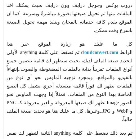
دروب بوكس وجوجل درايف وون درايف بحيث يمكنك اخذ
الملفات منها ثم تحويل صيغتها بصورة مباشرةً وبسرعة. كما ان
الموقع يقدم كافة خدماته بالمجان وينفذ مهمة تحويل الصيغة
باسرع وقت ممكن.
كل ما عليك هو زيارة الموقع عبر هذا
الرابط
cloudconvert.com
ثم تضغط على كلمة anything الأولى
لتحديد صيغة الملف لديك، بحيث ستظهر لك قائمة تتضمن جميع
أنواع الملفات تقريباً بداية بالملفات المضغوطة والصوت..إنتهاءاً
بالفيديو والمواقع، وبمجرد توجيه الماوس نحو أي نوع من
الملفات تظهر لك فوراً قائمة منسدلة آخري تشمل كل الصيغ
الخاصة بهذا النوع من الملفات، فمثلاً إذا وجهت الماوس نحو
الصور Image تظهر لك صيغها المعروفة والغير معروفة كـ PNG
و WebP و JPG..وغيرها، كل ما عليك هنا هو تحديد صيغة الملف
حالياً.
ثم بعد ذلك تضغط على كلمة anything الثانية لتظهر لك نفس