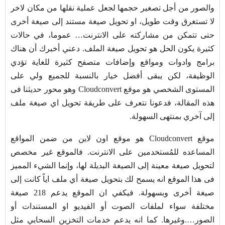
والصور من أجل تصغير حجمها لجعل عملية نقلها من مكان لاخر
لا تستغرق وقت طويل، او تحويل صيغة مستند إلى صيغة أخرى
حتى تتمكن من مشاركته على الانترنت… عموما، في حالات
كثيرة يكون الحل هو تحويل صيغة الملف. دعني أخبرك أن هناك
برامج وادوات ومواقع وإضافات متصفح كثيرة للغاية تؤدي
الوظيفة، لكن يبقى أفضل خيار بالنسبة للجميع ولي على
المستوى الشخصي هو موقع Cloudconvert وهو محور حديثنا فى
هذه المقالة، فدعونا نتعرف على طريقة تحويل اي صيغة ملف
إلى آخري بمنتهى السهولة.
موقع Cloudconvert هو موقع اون لاين من ضمن المواقع
المساعده للمُستخدمين على الانترنت. فالموقع غير مخصص
لتحويل صيغة معينة إلى الصيغة البديلة لها، وإنما الشيء المميز
فى هذا الموقع انه يسمح لك بتحويل صيغة أي ملف اياً كانت إلى
صيغة أخرى وبسهولة. فيكفي ان الموقع يدعم 218 صيغة
مختلفة سواء لملفات الصوت أو الفيديو او المستندات أو
الصور….وغيرها. كما انه يدعم خدمات التخزين السحابي مثل