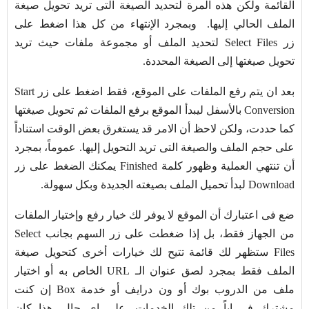
القائمة ولكن هذه المرة لتحديد الصيغة التى تريد تحويل صيغة
الملف الحالي إليها. وبمجرد الإنتهاء من كل هذا اضغط على
زر Select Files لتحديد الملف أو مجموعة ملفات حيث تريد
تحويل صيغتها إلى الصيغة المحددة.
بعد ان يتم رفع الملفات على الموقع، فقط اضغط على زر Start
Conversion بالأسفل ليبدأ الموقع برفع الملفات ثم تحويل صيغتها
كما حددت، ولكن لاحظ أن الامر قد يستغرق بعض الوقت استناداً
على حجم الملف والصيغة التى تريد التحويل إليها. عموماً، بمجرد
أن تنتهي العملية وظهور كلمة Finished يمكنك الضغط على زر
Download لبدأ تحميل الملف بصيغته الجديدة وبكل سهولة.
ضع فى اعتبارك أن الموقع لا يوفر لك خيار رفع وإختيار الملفات
من الجهاز فقط، بل إذا ضغطت على زر السهم بجانب Select
Files ستظهر لك قائمة تتيح لك خيارات أخرى كتحويل صيغة
الملف فقط بمجرد لصق عنوان الـ URL الخاص به أو اختيار
ملف من الدروب بوك أو ون درايف أو خدمة Box إن كنت
مشترك في اياً من تلك الخدمات. على اي حال، هذا كان