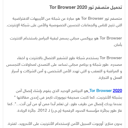
تحميل متصفح تور Tor Browser 2020
متصفح تور Tor Browser هو عبارة عن شبكة من الأيبيهات الافتراضية
التي تتيح للناس والجماعات لتحسين الخصوصية والأمن على شبكة الإنترنت.
Tor Browser هو بروكسي مجاني يسمح لبقية البرامج باستخدام الانترنت
بأمان.
Tor Browser يستخدم شبكة طور لتشفير الاتصال بالانترنت و اخفاء
مصدره. طور شبكة و برنامج مجاني تساعد على التصدي لمحاولات التجسس
و المراقبة و التعقب و التي تهدد الأمن الشخصي و أمن الشركات و أسرار
العمل و التجارة.
2020
Tor Browser
هو البرنامج الوحيد الذي يقوم بإنشاء إتصال آمن
بشبكة الأنترنيت، كما كتبت صحيفة نيويورك تايمز في إحدى مقالاتها "
عندما يردك إتصال من طرف طور، لن تعلم أبدا ممن أو من أين أتت...". كما
فاز طور بجائزة مؤسسة الحدود الرقمية (ج.ح.ر) لـ 2012. جائزة الريادة.
بدون منازع: أوربوت السبيل الآمن لإستخدام الأنترنيت على الأندرويد، لفترة.