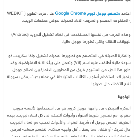
اعتمد
متصفح جوجل كروم
Google Chrome
على حزمة تطوير ( WEBKIT
) المفتوحة المصدر والسريعة الأداء كمحرك لعرض صفحات الويب.
وهذه الحزمة هي نفسها المستخدمة في نظام تشغيل أندرويد (Android)
للهواتف النقالة والتي تطورها جوجل حاليا.
والفكرة الحديثة في المتصفح هو تطويرها لمحرك تشغيل جافا سكريبت ذو
سرعة عالية أطلقت عليه اسم (V8) وتعمل على بيئة الآلة الافتراضية. وقد
طور هذا الجزء من المشروع فريق من المطورين الدنماركيين لصالح جوجل.
يتميز v8 باستخدام أسلوب الكائنات المترابطة في عمله بحيث يمكن بسهولة
تتبع الأخطاء حال حدوثها.
الواجهة
الفكرة المبتكرة في واجهة جوجل كروم هو في استخدامها لألسنة تبويب
مقولبة مع تضمين شريط العنوان وأدوات التحكم في كل لسان تبويب. بهذه
الطريقة تضمن جوجل أن شريط العنوان والأدوات تذهب مع لسان التبويب
حال تحريكه أو قفله. مما يعطي أقل واجهة ممكنة، لتفسح مساحة لعرض
صفحات الويب يضاف إلى ذلك تطوير خاصية البحث في المتصفح، بحيث