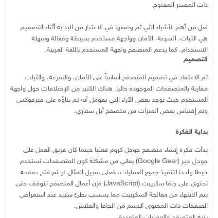
ذات المصدر المفتوح.
لعل من أهم الأشياء التي تم وضعها في الاعتبار من البداية أثناء التصميم
هي الثبات، السرعة، الأمان وواجهة مستخدم بسيطة وفعالة وسهلة
الاستخدام، كما يدعم المتصفح واجهة المستخدم باللغة العربية.
التصميم
تم الاعتماد في تصميم المتصفح أساساً على الأمان، والسرعة، والثبات
مقارنة بالمتصفحات الموجودة حاليا. هناك الكثير من الإختلافات حول واجهة
المستخدم حيث يوجد بعض الآراء التي تقومل أنه تم بناؤه على فيرفوكس
وتم إقتباس بعض الميزات من متصفح أبل سفاري.
بداية الفكرة
بدأت فكرة إنشاء متصفح جوجل كروم فعليا حينما كان فريق العمل على
جوجل جير (Google Gear) يعاني من مشكلة كون المتصفحات تستخدم
خيطا واحدا لتنفيذ جميع العمليات، فعلى سبيل المثال لو تم فتح صفحة
تحتوي على جافا سكريبت (JavaScript) فإن أعمال المتصفح تتوقف حتى
يتم الانتهاء من معالجة السكريبت مما يسسب بطئ شديد عند استعراض
الصفحات ذات المحتوى الدسم من الجافا والفلاش.
بنية المتصفح والعمليات المتعددة