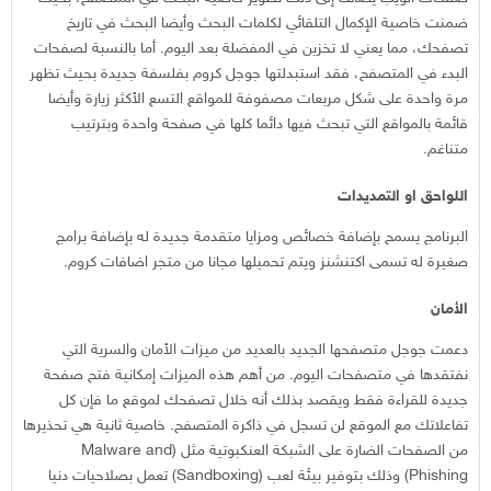
ضمنت خاصية الإكمال التلقائي لكلمات البحث وأيضا البحث في تاريخ
تصفحك، مما يعني لا تخزين في المفضلة بعد اليوم. أما بالنسبة لصفحات
البدء في المتصفح، فقد استبدلتها جوجل كروم بفلسفة جديدة بحيث تظهر
مرة واحدة على شكل مربعات مصفوفة للمواقع التسع الأكثر زيارة وأيضا
قائمة بالمواقع التي تبحث فيها دائما كلها في صفحة واحدة وبترتيب
متناغم.
اللواحق او التمديدات
البرنامج يسمح بإضافة خصائص ومزايا متقدمة جديدة له بإضافة برامج
صغيرة له تسمى اكتنشنز ويتم تحميلها مجانا من متجر اضافات كروم.
الأمان
دعمت جوجل متصفحها الجديد بالعديد من ميزات الأمان والسرية التي
نفتقدها في متصفحات اليوم. من أهم هذه الميزات إمكانية فتح صفحة
جديدة للقراءة فقط ويقصد بذلك أنه خلال تصفحك لموقع ما فإن كل
تفاعلاتك مع الموقع لن تسجل في ذاكرة المتصفح. خاصية ثانية هي تحذيرها
من الصفحات الضارة على الشبكة العنكبوتية مثل (Malware and
Phishing) وذلك بتوفير بيئة لعب (Sandboxing) تعمل بصلاحيات دنيا