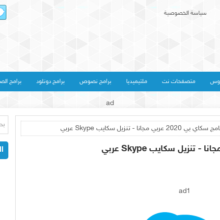
سياسة الخصوصية
روس
متصفحات نت
ملتيميديا
برامج نصوص
برامج دونلود
برامج الص
ad
ربي مجانا - تنزيل سكايب Skype عربي
ال
ad1